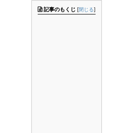
記事のもくじ
[
閉じる
]