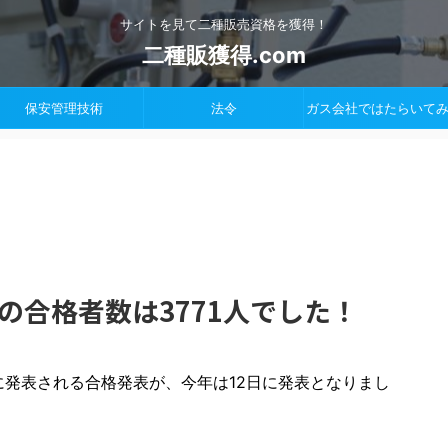
サイトを見て二種販売資格を獲得！
二種販獲得.com
保安管理技術
法令
ガス会社ではたらいて
験の合格者数は3771人でした！
発表される合格発表が、今年は12日に発表となりまし